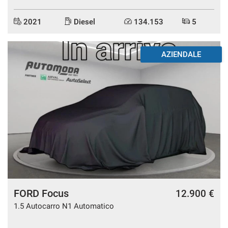
Salva
2021
Diesel
134.153
5
le
impostazioni
AZIENDALE
FORD Focus
12.900 €
1.5 Autocarro N1 Automatico