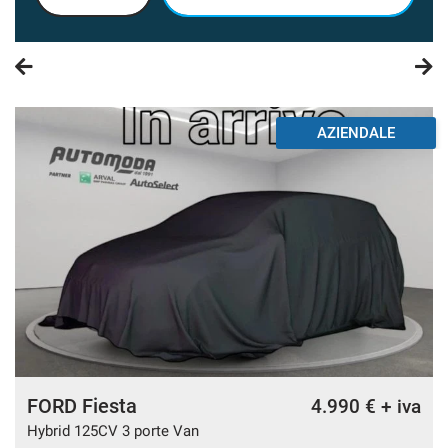
questi
strumenti
di
tracciamento
si
rimanda
AZIENDALE
alla
cookie
policy.
Puoi
rivedere
e
modificare
le
tue
scelte
in
qualsiasi
momento.
FORD Fiesta
4.990 € + iva
Hybrid 125CV 3 porte Van
a