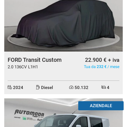
FORD Transit Custom
22.900 € + iva
2.0 136CV L1H1
Tua da
232 €
/ mese
2024
Diesel
50.132
4
AZIENDALE