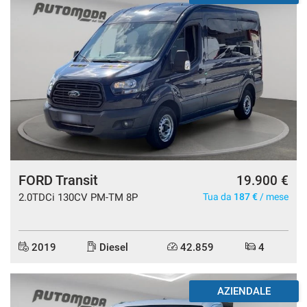
FORD Transit
19.900 €
2.0TDCi 130CV PM-TM 8P
Tua da
187 €
/ mese
2019
Diesel
42.859
4
AZIENDALE