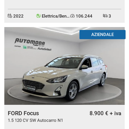
2022
Elettrica/Benzina
106.244
3
mpre
Cookie necessari
ilitato
AZIENDALE
Cookie delle preferenze
Cookie per il miglioramento dell'esperienza utente
Cookie analitici
Cookie di marketing
FORD Focus
8.900 € + iva
Leggi
la
1.5 120 CV SW Autocarro N1
cookie
policy