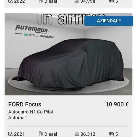
2022
Diesel
94.998
5
AZIENDALE
FORD Focus
10.900 €
Autocarro N1 Co-Pilot
Automat
2021
Diesel
86.312
5