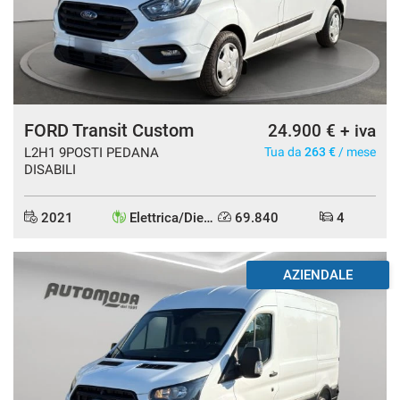
FORD Transit Custom
24.900 € + iva
L2H1 9POSTI PEDANA
Tua da
263 €
/ mese
DISABILI
2021
Elettrica/Diesel
69.840
4
AZIENDALE