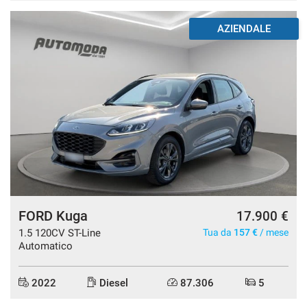
AZIENDALE
FORD Kuga
17.900 €
1.5 120CV ST-Line
Tua da
157 €
/ mese
Automatico
2022
Diesel
87.306
5