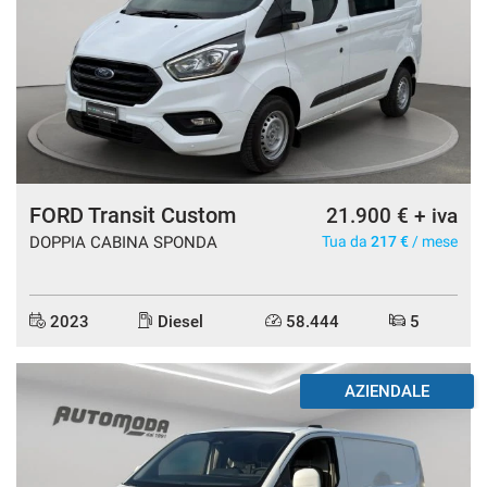
FORD Transit Custom
21.900 € + iva
DOPPIA CABINA SPONDA
Tua da
217 €
/ mese
2023
Diesel
58.444
5
AZIENDALE