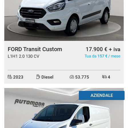
FORD Transit Custom
17.900 € + iva
L1H1 2.0 130 CV
Tua da
157 €
/ mese
2023
Diesel
53.775
4
AZIENDALE