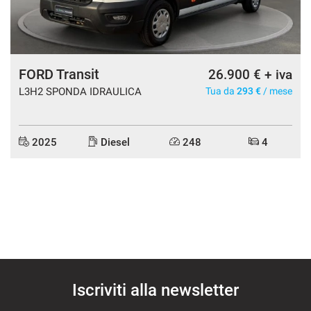
FORD Transit
26.900 € + iva
L3H2 SPONDA IDRAULICA
Tua da
293 €
/ mese
2025
Diesel
248
4
Iscriviti alla newsletter