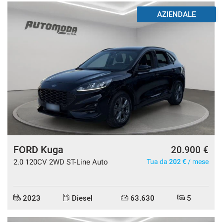
AZIENDALE
FORD Kuga
20.900 €
2.0 120CV 2WD ST-Line Auto
Tua da
202 €
/ mese
2023
Diesel
63.630
5