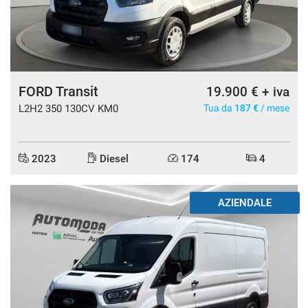
FORD Transit
19.900 € + iva
L2H2 350 130CV KM0
Tua da
187 €
/ mese
2023
Diesel
174
4
AZIENDALE