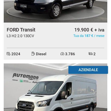
FORD Transit
19.900 € + iva
L3 H2 2.0 130CV
Tua da
187 €
/ mese
2024
Diesel
3.786
2
AZIENDALE