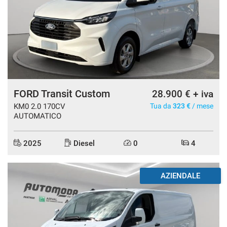
FORD Transit Custom
28.900 € + iva
KM0 2.0 170CV
Tua da
323 €
/ mese
AUTOMATICO
2025
Diesel
0
4
AZIENDALE