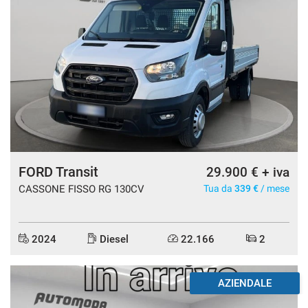
FORD Transit
29.900 € + iva
CASSONE FISSO RG 130CV
Tua da
339 €
/ mese
2024
Diesel
22.166
2
AZIENDALE