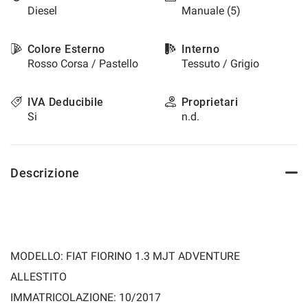
Diesel
Manuale (5)
questi
strumenti
di
Colore Esterno
Interno
tracciamento
Rosso Corsa / Pastello
Tessuto / Grigio
si
rimanda
alla
IVA Deducibile
Proprietari
cookie
Si
n.d.
policy.
Puoi
rivedere
e
Descrizione
modificare
le
tue
scelte
in
qualsiasi
MODELLO: FIAT FIORINO 1.3 MJT ADVENTURE
momento.
ALLESTITO
IMMATRICOLAZIONE: 10/2017
a