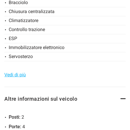
Bracciolo
Salva
Chiusura centralizzata
TI CONTATTEREMO APPENA SARA' DISPONIBILE IN SEDE.
le
impostazioni
Climatizzatore
Controllo trazione
ESP
Immobilizzatore elettronico
Servosterzo
Specchietti laterali elettrici
Vedi di più
Altre informazioni sul veicolo
Posti:
2
Porte:
4