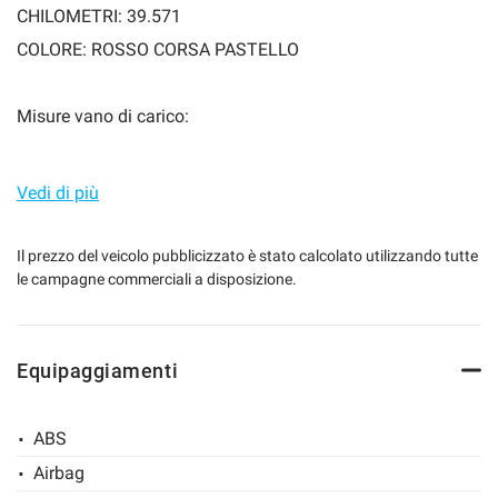
CHILOMETRI: 39.571
COLORE: ROSSO CORSA PASTELLO
mpre
Cookie necessari
ilitato
Misure vano di carico:
Altezza: Metri 0.87
Cookie delle preferenze
Larghezza: Metri 1.44
Vedi di più
Lunghezza: Metri 0.93
Cookie per il miglioramento dell'esperienza utente
Il prezzo del veicolo pubblicizzato è stato calcolato utilizzando tutte
le campagne commerciali a disposizione.
PREZZO IMPONIBILE
Cookie analitici
SE SEI INTERESSATO INVIACI:
Cookie di marketing
Equipaggiamenti
-NOME
ABS
Leggi
-COGNOME
la
Airbag
cookie
-NUMERO DI TELEFONO
policy