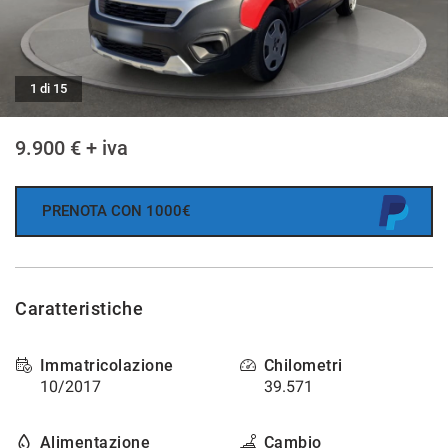
tracciamento
che
AREA COMMERCIANTI
adottiamo
per
offrire
1 di 15
NEWS
le
funzionalità
9.900 € + iva
e
svolgere
le
attività
PRENOTA CON 1000€
di
seguito
descritte.
Per
Caratteristiche
ottenere
maggiori
informazioni
Immatricolazione
Chilometri
sull'utilità
10/2017
39.571
e
sul
funzionamento
Alimentazione
Cambio
di