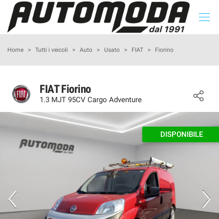
Le
tue
preferenze
di
HOME
Home
>
Tutti i veicoli
>
Auto
>
Usato
>
FIAT
>
Fiorino
consenso
Il
LISTA VEICOLI
seguente
FIAT Fiorino
pannello
1.3 MJT 95CV Cargo Adventure
ACQUISTIAMO USATO
ti
consente
di
I NOSTRI PARTNERS
esprimere
DISPONIBILE
le
tue
ASSISTENZA
preferenze
di
consenso
DICONO DI NOI
alle
tecnologie
CONTATTI
di