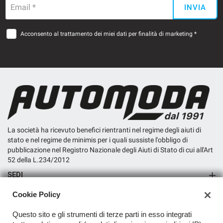
Email *
INVIA
Acconsento al trattamento dei miei dati per finalità di marketing *
La società ha ricevuto benefici rientranti nel regime degli aiuti di
stato e nel regime de minimis per i quali sussiste l'obbligo di
pubblicazione nel Registro Nazionale degli Aiuti di Stato di cui all'Art
52 della L.234/2012
SEDI
Sede di San Miniato
Cookie Policy
AZIENDA
Questo sito e gli strumenti di terze parti in esso integrati
Contatti