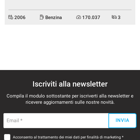
2006
Benzina
170.037
3
mpre
Cookie necessari
ilitato
Cookie delle preferenze
Cookie per il miglioramento dell'esperienza utente
Iscriviti alla newsletter
Cookie analitici
Compila il modulo sottostante per iscriverti alla newsletter e
Cookie di marketing
ricevere aggiornamenti sulle nostre novità.
Email *
INVIA
Leggi
la
cookie
policy
Acconsento al trattamento dei miei dati per finalità di marketing *