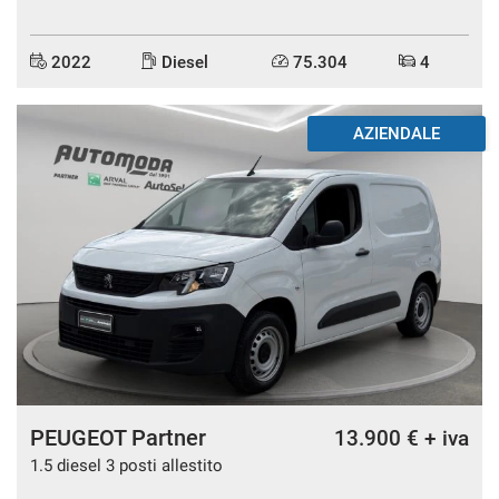
2022
Diesel
75.304
4
mpre
Cookie necessari
ilitato
AZIENDALE
Cookie delle preferenze
Cookie per il miglioramento dell'esperienza utente
Cookie analitici
Cookie di marketing
PEUGEOT Partner
13.900 € + iva
Leggi
la
1.5 diesel 3 posti allestito
cookie
policy