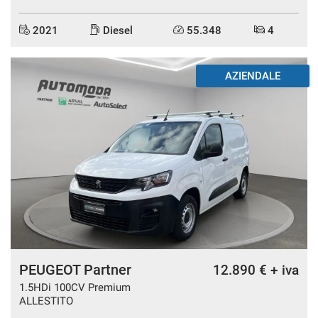
Salva
2021
Diesel
55.348
4
le
impostazioni
AZIENDALE
PEUGEOT Partner
12.890 € + iva
1.5HDi 100CV Premium
ALLESTITO