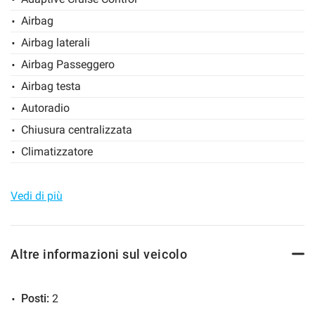
Airbag
Salva
le
Airbag laterali
impostazioni
Airbag Passeggero
Airbag testa
Autoradio
Chiusura centralizzata
Climatizzatore
Controllo elettronico della corsia
Controllo trazione
Vedi di più
Cruise Control
ESP
Altre informazioni sul veicolo
Frenata d'emergenza assistita
Immobilizzatore elettronico
Posti:
2
Sensore di pioggia