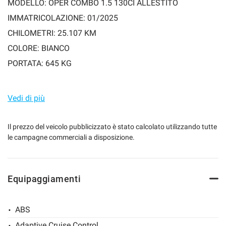
MODELLO: OPER COMBO 1.5 130CI ALLESTITO
IMMATRICOLAZIONE: 01/2025
CHILOMETRI: 25.107 KM
mpre
Cookie necessari
COLORE: BIANCO
ilitato
PORTATA: 645 KG
Cookie delle preferenze
Garanzia 24 mesi
Vedi di più
Cookie per il miglioramento dell'esperienza utente
DETTAGLIO INTERVENTI MANUTENZIONE
Il prezzo del veicolo pubblicizzato è stato calcolato utilizzando tutte
Cookie analitici
le campagne commerciali a disposizione.
11/11/2025 Sostituzione Pneumatici 1.724
Cookie di marketing
Equipaggiamenti
Leggi
la
ABS
cookie
policy
Adaptive Cruise Control