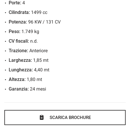
Porte:
4
Sensori di parcheggio posteriori
Cilindrata:
1499 cc
Servosterzo
Potenza:
96 KW / 131 CV
Specchietti laterali elettrici
Peso:
1.749 kg
CV fiscali:
n.d.
Trazione:
Anteriore
Larghezza:
1,85 mt
Lunghezza:
4,40 mt
Altezza:
1,80 mt
Garanzia:
24 mesi
SCARICA BROCHURE