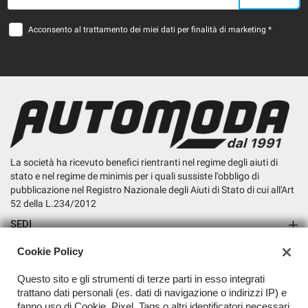
Acconsento al trattamento dei miei dati per finalità di marketing *
La società ha ricevuto benefici rientranti nel regime degli aiuti di
stato e nel regime de minimis per i quali sussiste l'obbligo di
pubblicazione nel Registro Nazionale degli Aiuti di Stato di cui all'Art
52 della L.234/2012
SEDI
Sede di San Miniato
Cookie Policy
AZIENDA
Questo sito e gli strumenti di terze parti in esso integrati
Contatti
trattano dati personali (es. dati di navigazione o indirizzi IP) e
fanno uso di Cookie, Pixel, Tags o altri identificatori necessari