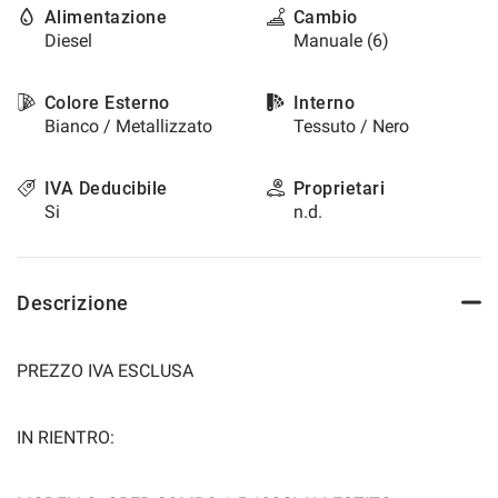
Alimentazione
Cambio
questi
Diesel
Manuale (6)
strumenti
di
tracciamento
Colore Esterno
Interno
si
Bianco / Metallizzato
Tessuto / Nero
rimanda
alla
cookie
IVA Deducibile
Proprietari
policy.
Si
n.d.
Puoi
rivedere
e
modificare
Descrizione
le
tue
scelte
PREZZO IVA ESCLUSA
in
qualsiasi
momento.
IN RIENTRO:
a