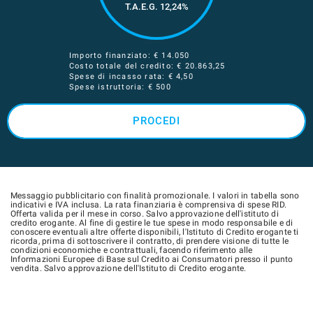
T.A.E.G.
12,24
%
Importo finanziato: €
14.050
Costo totale del credito: €
20.863,25
Spese di incasso rata: € 4,50
Spese istruttoria: € 500
PROCEDI
Messaggio pubblicitario con finalità promozionale. I valori in tabella sono
indicativi e IVA inclusa. La rata finanziaria è comprensiva di spese RID.
Offerta valida per il mese in corso. Salvo approvazione dell'istituto di
credito erogante. Al fine di gestire le tue spese in modo responsabile e di
conoscere eventuali altre offerte disponibili, l'Istituto di Credito erogante ti
ricorda, prima di sottoscrivere il contratto, di prendere visione di tutte le
condizioni economiche e contrattuali, facendo riferimento alle
Informazioni Europee di Base sul Credito ai Consumatori presso il punto
vendita. Salvo approvazione dell'Istituto di Credito erogante.