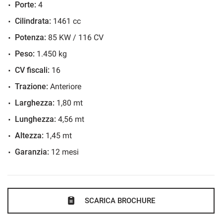
Porte:
4
Frenata d'emergenza assistita
Cilindrata:
1461 cc
Immobilizzatore elettronico
Potenza:
85 KW / 116 CV
Riconoscimento dei segnali stradali
Sensore di pioggia
Peso:
1.450 kg
Sensori di parcheggio posteriori
CV fiscali:
16
Servosterzo
Trazione:
Anteriore
Specchietti laterali elettrici
Larghezza:
1,80 mt
Telecamera per parcheggio assistito
Lunghezza:
4,56 mt
Altezza:
1,45 mt
Garanzia:
12 mesi
SCARICA BROCHURE