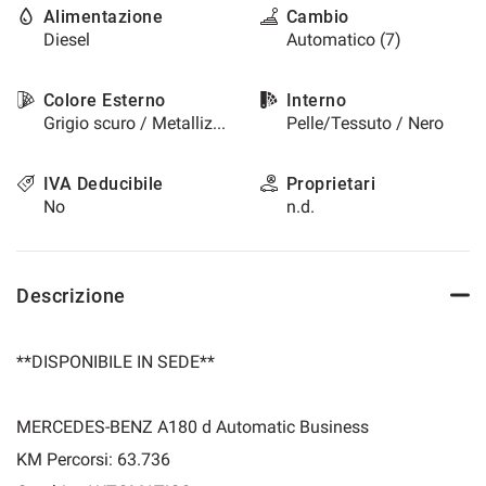
Alimentazione
Cambio
questi
Diesel
Automatico (7)
strumenti
di
tracciamento
Colore Esterno
Interno
si
Grigio scuro / Metallizzato
Pelle/Tessuto / Nero
rimanda
alla
cookie
IVA Deducibile
Proprietari
policy.
No
n.d.
Puoi
rivedere
e
modificare
Descrizione
le
tue
scelte
**DISPONIBILE IN SEDE**
in
qualsiasi
momento.
MERCEDES-BENZ A180 d Automatic Business
KM Percorsi: 63.736
a