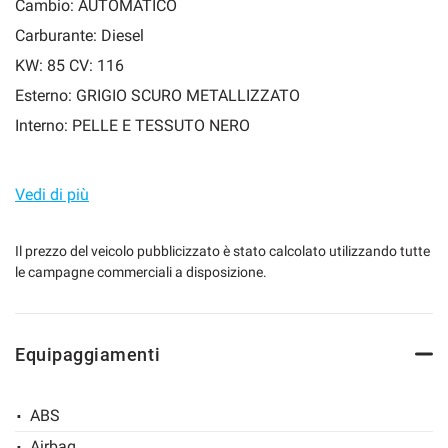
Cambio: AUTOMATICO
Carburante: Diesel
KW: 85 CV: 116
mpre
Cookie necessari
Esterno: GRIGIO SCURO METALLIZZATO
ilitato
Interno: PELLE E TESSUTO NERO
Cookie delle preferenze
Vedi di più
Cookie per il miglioramento dell'esperienza utente
Aziendale unico utilizzatore. Presenti a bordo tutte le
dotazioni di serie.
Il prezzo del veicolo pubblicizzato è stato calcolato utilizzando tutte
Cookie analitici
le campagne commerciali a disposizione.
La vettura verrà consegnata con tagliando e con Check Up
generale eseguito.
Cookie di marketing
Equipaggiamenti
✔Permuta dell’usato
Leggi
la
ABS
✔Consegna a domicilio in tutta Europa
cookie
policy
Airbag