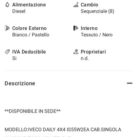
Alimentazione
Cambio
questi
Diesel
Sequenziale (8)
strumenti
di
tracciamento
Colore Esterno
Interno
si
Bianco / Pastello
Tessuto / Nero
rimanda
alla
cookie
IVA Deducibile
Proprietari
policy.
Si
n.d.
Puoi
rivedere
e
modificare
Descrizione
le
tue
scelte
in
qualsiasi
**DISPONIBILE IN SEDE**
momento.
MODELLO:IVECO DAILY 4X4 IS55W2EA CAB.SINGOLA
a