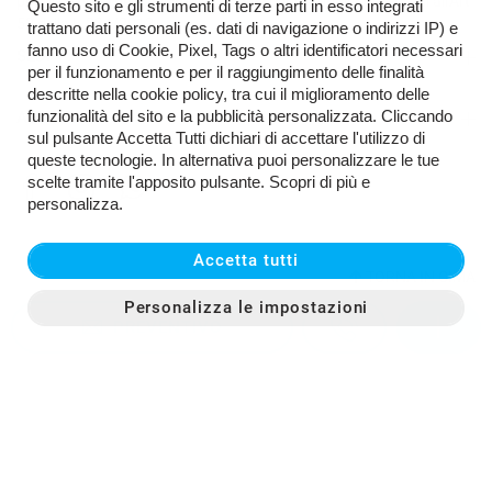
pubblicazione nel Registro Nazionale degli Aiuti di Stato di cui all'Art
Questo sito e gli strumenti di terze parti in esso integrati
52 della L.234/2012
trattano dati personali (es. dati di navigazione o indirizzi IP) e
fanno uso di Cookie, Pixel, Tags o altri identificatori necessari
SEDI
per il funzionamento e per il raggiungimento delle finalità
Sede di San Miniato
descritte nella cookie policy, tra cui il miglioramento delle
funzionalità del sito e la pubblicità personalizzata. Cliccando
AZIENDA
sul pulsante Accetta Tutti dichiari di accettare l'utilizzo di
queste tecnologie. In alternativa puoi personalizzare le tue
Contatti
scelte tramite l'apposito pulsante. Scopri di più e
personalizza.
Accetta tutti
TORNA IN CIMA
Personalizza le impostazioni
PREVENTIVO
Copyright © 2026 Automoda SRL - P.IVA 04342900489 -
Leggi
l'informativa sulla privacy
-
Cookie Policy
Sito creato da: