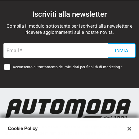
Iscriviti alla newsletter
Compila il modulo sottostante per iscriverti alla newsletter e
ricevere aggiornamenti sulle nostre novità.
Email *
INVIA
Acconsento al trattamento dei miei dati per finalità di marketing *
La società ha ricevuto benefici rientranti nel regime degli aiuti di
Cookie Policy
stato e nel regime de minimis per i quali sussiste l'obbligo di