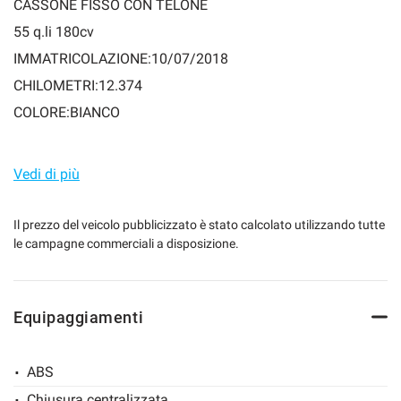
CASSONE FISSO CON TELONE
55 q.li 180cv
IMMATRICOLAZIONE:10/07/2018
mpre
Cookie necessari
CHILOMETRI:12.374
ilitato
COLORE:BIANCO
Cookie delle preferenze
Misure vano di carico:
Vedi di più
Cookie per il miglioramento dell'esperienza utente
Altezza: Metri 1.41
Larghezza: Metri 2.02
Il prezzo del veicolo pubblicizzato è stato calcolato utilizzando tutte
Cookie analitici
le campagne commerciali a disposizione.
Lunghezza: Metri 3.05
Cookie di marketing
Aziendale unico utilizzatore. Presenti a bordo tutte le
Equipaggiamenti
dotazioni di serie.
La vettura verrà consegnata con tagliando e con Check Up
Leggi
la
ABS
generale eseguito.
cookie
policy
Chiusura centralizzata