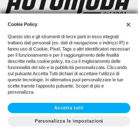
La società ha ricevuto benefici rientranti nel regime degli aiuti di
Cookie Policy
stato e nel regime de minimis per i quali sussiste l'obbligo di
pubblicazione nel Registro Nazionale degli Aiuti di Stato di cui all'Art
Questo sito e gli strumenti di terze parti in esso integrati
52 della L.234/2012
trattano dati personali (es. dati di navigazione o indirizzi IP) e
fanno uso di Cookie, Pixel, Tags o altri identificatori necessari
SEDI
per il funzionamento e per il raggiungimento delle finalità
Sede di San Miniato
descritte nella cookie policy, tra cui il miglioramento delle
funzionalità del sito e la pubblicità personalizzata. Cliccando
AZIENDA
sul pulsante Accetta Tutti dichiari di accettare l'utilizzo di
queste tecnologie. In alternativa puoi personalizzare le tue
Contatti
scelte tramite l'apposito pulsante. Scopri di più e
personalizza.
Accetta tutti
TORNA IN CIMA
Personalizza le impostazioni
PREVENTIVO
Copyright © 2026 Automoda SRL - P.IVA 04342900489 -
Leggi
l'informativa sulla privacy
-
Cookie Policy