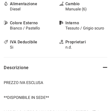
Alimentazione
Cambio
questi
Diesel
Manuale (6)
strumenti
di
tracciamento
Colore Esterno
Interno
si
Bianco / Pastello
Tessuto / Grigio scuro
rimanda
alla
cookie
IVA Deducibile
Proprietari
policy.
Si
n.d.
Puoi
rivedere
e
modificare
Descrizione
le
tue
scelte
PREZZO IVA ESCLUSA
in
qualsiasi
momento.
**DISPONIBILE IN SEDE**
a