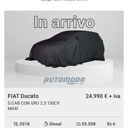
FIAT Ducato
a
24.990 € + iva
D.CAB CON GRU 2.3 130CV
MAXI
2018
Diesel
55.508
4