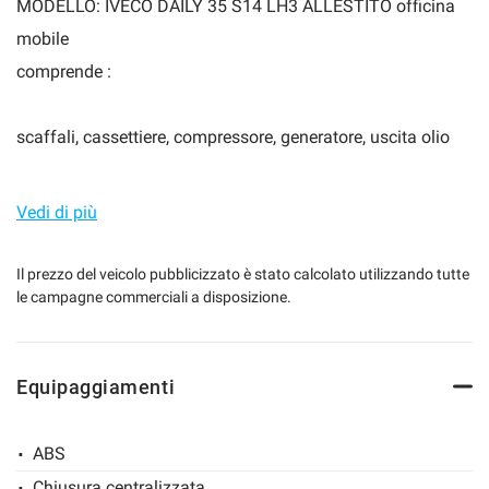
MODELLO: IVECO DAILY 35 S14 LH3 ALLESTITO officina
mobile
comprende :
mpre
Cookie necessari
ilitato
scaffali, cassettiere, compressore, generatore, uscita olio
Cookie delle preferenze
per impianto idraulico, pianale in legno marino,
rivestimento completo pannellature e molto altro ancora
Vedi di più
Cookie per il miglioramento dell'esperienza utente
IMMATRICOLAZIONE:06-2023
Il prezzo del veicolo pubblicizzato è stato calcolato utilizzando tutte
Cookie analitici
le campagne commerciali a disposizione.
CHILOMETRI: 43.128KM
COLORE: BIANCO
Cookie di marketing
PORTATA: 860kg
Equipaggiamenti
Garanzia 24 mesi
Leggi
la
ABS
cookie
policy
Chiusura centralizzata