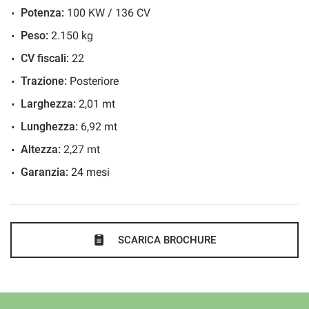
✔Visita il nostro sito per vedere più foto di questo mezzo.
Potenza:
100 KW / 136 CV
Peso:
2.150 kg
I CHILOMETRI DELLE NOSTRE VETTURE SONO ORIGINALI
CV fiscali:
22
E CERTI nel certificato di conformità che rilasciamo alla
Trazione:
Posteriore
consegna.- Gli accessori in descrizione potrebbero non
Larghezza:
2,01 mt
corrispondere a quelli realmente presenti sulla vettura,
Lunghezza:
6,92 mt
pertanto si consiglia sempre di verificarli in presenza
Altezza:
2,27 mt
Garanzia:
24 mesi
SCARICA BROCHURE