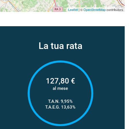
Leaflet
| ©
OpenStreetMap
contributors
La tua rata
127,80
€
al mese
T.A.N. 9,95%
T.A.E.G.
13,63
%