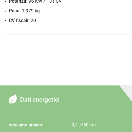
Potenza:
96 KW / 131 CV
Peso:
1.979 kg
CV fiscali:
20
Dati energetici
consumo urbano:
9,1 l/100 km