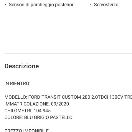
Sensori di parcheggio posteriori
Servosterzo
mpre
Cookie necessari
ilitato
Cookie delle preferenze
Descrizione
Cookie per il miglioramento dell'esperienza utente
IN RIENTRO:
Cookie analitici
MODELLO: FORD TRANSIT CUSTOM 280 2.0TDCI 130CV TR
Cookie di marketing
IMMATRICOLAZIONE: 09/2020
CHILOMETRI: 104.945
COLORE: BLU GRIGIO PASTELLO
PREZZO IMPONIBILE