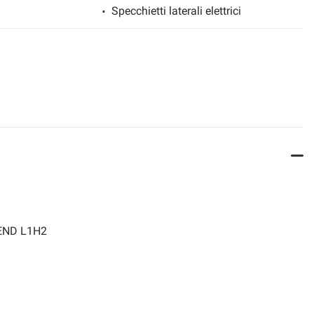
Specchietti laterali elettrici
END L1H2