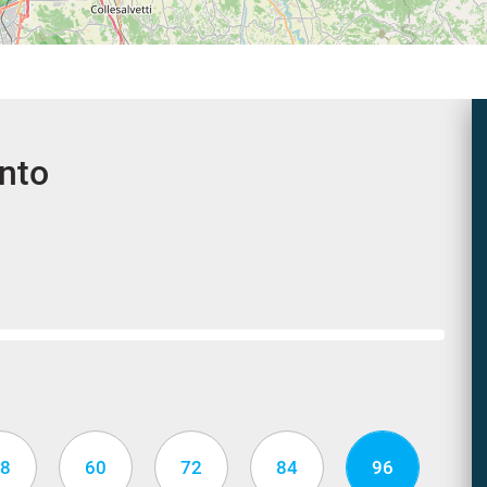
ento
8
60
72
84
96