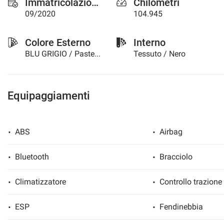
Immatricolazione
Chilometri
questi
09/2020
104.945
strumenti
di
tracciamento
Colore Esterno
Interno
si
BLU GRIGIO / Pastello
Tessuto / Nero
rimanda
alla
cookie
policy.
Equipaggiamenti
Puoi
rivedere
e
modificare
ABS
Airbag
le
tue
Bluetooth
Bracciolo
scelte
in
qualsiasi
Climatizzatore
Controllo trazione
momento.
ESP
Fendinebbia
a