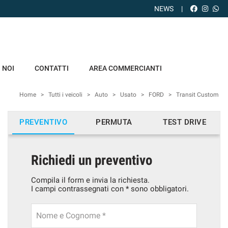
NEWS
 NOI
CONTATTI
AREA COMMERCIANTI
Home
>
Tutti i veicoli
>
Auto
>
Usato
>
FORD
>
Transit Custom
PREVENTIVO
PERMUTA
TEST DRIVE
Richiedi un preventivo
Compila il form e invia la richiesta.
I campi contrassegnati con * sono obbligatori.
Nome e Cognome *