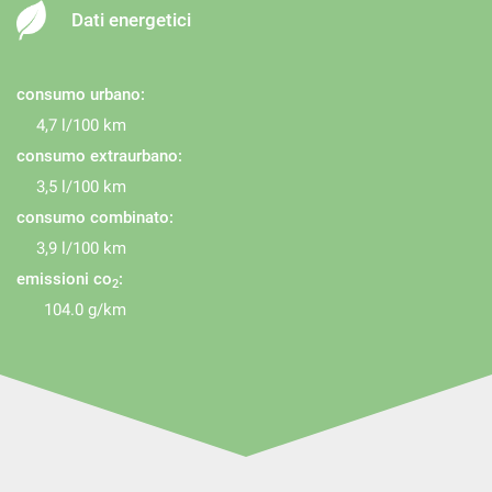
Dati energetici
Facebook: Automoda dal 1991
Instagram: automoda_srl
consumo urbano:
4,7 l/100 km
consumo extraurbano:
3,5 l/100 km
consumo combinato:
3,9 l/100 km
emissioni co
:
2
104.0 g/km