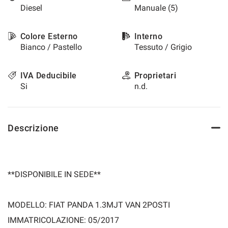
Diesel
Manuale (5)
questi
strumenti
di
Colore Esterno
Interno
tracciamento
Bianco / Pastello
Tessuto / Grigio
si
rimanda
alla
IVA Deducibile
Proprietari
cookie
Si
n.d.
policy.
Puoi
rivedere
e
Descrizione
modificare
le
tue
scelte
in
**DISPONIBILE IN SEDE**
qualsiasi
momento.
MODELLO: FIAT PANDA 1.3MJT VAN 2POSTI
IMMATRICOLAZIONE: 05/2017
a