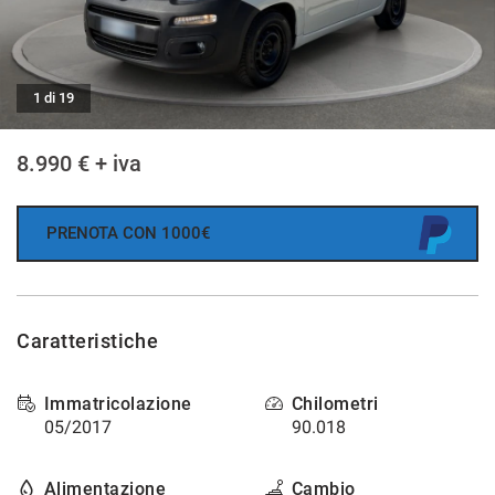
tracciamento
che
AREA COMMERCIANTI
adottiamo
per
offrire
1 di 19
NEWS
le
funzionalità
8.990 € + iva
e
svolgere
le
attività
PRENOTA CON 1000€
di
seguito
descritte.
Per
Caratteristiche
ottenere
maggiori
informazioni
Immatricolazione
Chilometri
sull'utilità
05/2017
90.018
e
sul
funzionamento
Alimentazione
Cambio
di