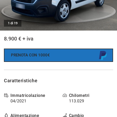
tracciamento
che
AREA COMMERCIANTI
adottiamo
per
offrire
1 di 19
NEWS
le
funzionalità
8.900 € + iva
e
svolgere
le
attività
PRENOTA CON 1000€
di
seguito
descritte.
Per
Caratteristiche
ottenere
maggiori
informazioni
Immatricolazione
Chilometri
sull'utilità
04/2021
113.029
e
sul
funzionamento
Alimentazione
Cambio
di