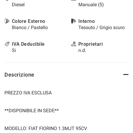
Diesel
Manuale (5)
questi
strumenti
di
Colore Esterno
Interno
tracciamento
Bianco / Pastello
Tessuto / Grigio scuro
si
rimanda
alla
IVA Deducibile
Proprietari
cookie
Si
n.d.
policy.
Puoi
rivedere
e
Descrizione
modificare
le
tue
PREZZO IVA ESCLUSA
scelte
in
qualsiasi
**DISPONIBILE IN SEDE**
momento.
MODELLO: FIAT FIORINO 1.3MJT 95CV
a