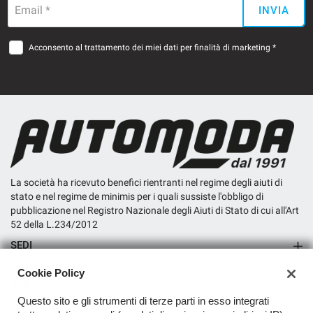
Email *
INVIA
Acconsento al trattamento dei miei dati per finalità di marketing *
La società ha ricevuto benefici rientranti nel regime degli aiuti di
stato e nel regime de minimis per i quali sussiste l'obbligo di
pubblicazione nel Registro Nazionale degli Aiuti di Stato di cui all'Art
52 della L.234/2012
SEDI
Sede di San Miniato
Cookie Policy
AZIENDA
Questo sito e gli strumenti di terze parti in esso integrati
Contatti