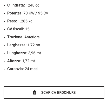
consegna.- Gli accessori in descrizione potrebbero non
Cilindrata:
1248 cc
corrispondere a quelli realmente presenti sulla vettura,
Potenza:
70 KW / 95 CV
pertanto si consiglia sempre di verificarli in presenza
Peso:
1.285 kg
CV fiscali:
15
Trazione:
Anteriore
Larghezza:
1,72 mt
Lunghezza:
3,96 mt
Altezza:
1,72 mt
Garanzia:
24 mesi
SCARICA BROCHURE