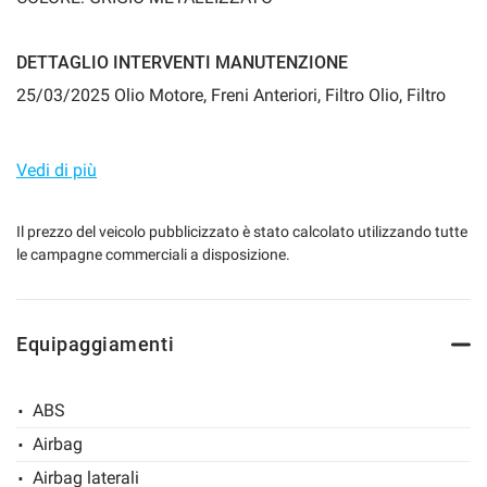
DETTAGLIO INTERVENTI MANUTENZIONE
mpre
Cookie necessari
25/03/2025 Olio Motore, Freni Anteriori, Filtro Olio, Filtro
ilitato
Clima, Filtro Aria, Dischi Freni Posteriori 38.15822/09/2023
Olio Motore, Filtro Olio, Filtro Clima, Filtro Aria 20.986
Cookie delle preferenze
Vedi di più
Cookie per il miglioramento dell'esperienza utente
Il prezzo del veicolo pubblicizzato è stato calcolato utilizzando tutte
le campagne commerciali a disposizione.
Cookie analitici
Equipaggiamenti
Cookie di marketing
ABS
Leggi
Airbag
la
cookie
Airbag laterali
policy