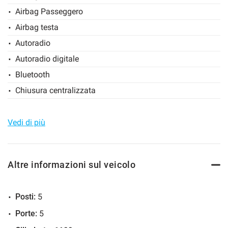
Airbag Passeggero
Salva
le
Airbag testa
impostazioni
Autoradio
Autoradio digitale
Bluetooth
Chiusura centralizzata
Climatizzatore
Controllo elettronico della corsia
Vedi di più
Cruise Control
ESP
Altre informazioni sul veicolo
Fari LED
Fendinebbia
Posti:
5
Immobilizzatore elettronico
Porte:
5
Riconoscimento dei segnali stradali