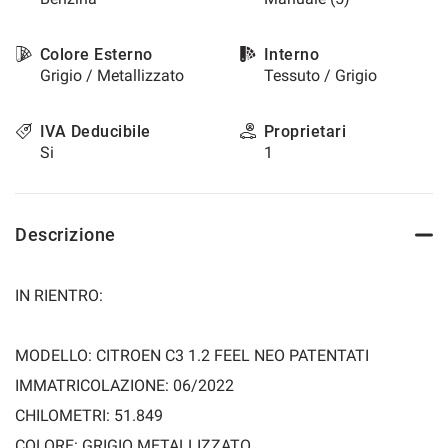
questi
strumenti
Colore Esterno
Interno
di
Grigio / Metallizzato
Tessuto / Grigio
tracciamento
si
rimanda
IVA Deducibile
Proprietari
alla
Si
1
cookie
policy.
Puoi
rivedere
Descrizione
e
modificare
le
IN RIENTRO:
tue
scelte
in
MODELLO: CITROEN C3 1.2 FEEL NEO PATENTATI
qualsiasi
momento.
IMMATRICOLAZIONE: 06/2022
CHILOMETRI: 51.849
COLORE: GRIGIO METALLIZZATO
a