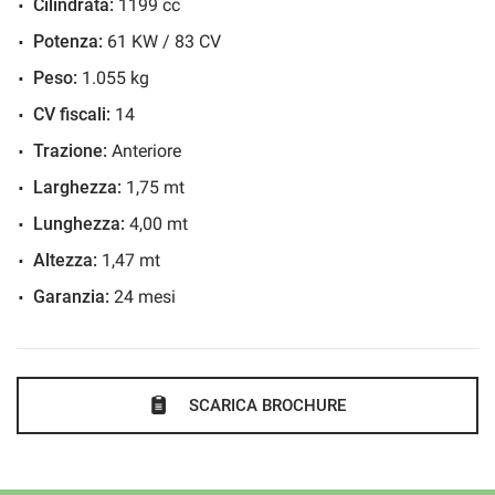
Cilindrata:
1199 cc
Servosterzo
Potenza:
61 KW / 83 CV
Sistema di riconoscimento della stanchezza
Specchietti laterali elettrici
Peso:
1.055 kg
CV fiscali:
14
Trazione:
Anteriore
Larghezza:
1,75 mt
Lunghezza:
4,00 mt
Altezza:
1,47 mt
Garanzia:
24 mesi
SCARICA BROCHURE