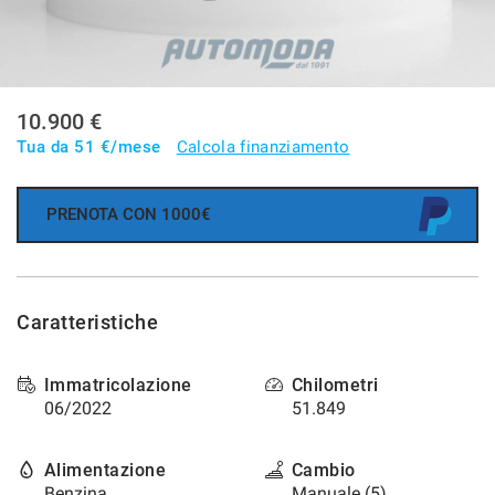
tracciamento
che
AREA COMMERCIANTI
adottiamo
per
offrire
NEWS
le
10.900 €
funzionalità
Tua da
51
€/mese
Calcola finanziamento
e
svolgere
le
PRENOTA CON 1000€
attività
di
seguito
descritte.
Per
Caratteristiche
ottenere
maggiori
informazioni
Immatricolazione
Chilometri
sull'utilità
06/2022
51.849
e
sul
Alimentazione
Cambio
funzionamento
Benzina
Manuale (5)
di