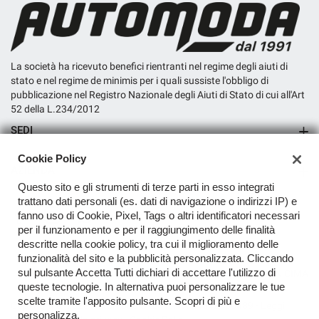
La società ha ricevuto benefici rientranti nel regime degli aiuti di
stato e nel regime de minimis per i quali sussiste l'obbligo di
pubblicazione nel Registro Nazionale degli Aiuti di Stato di cui all'Art
52 della L.234/2012
SEDI
Sede di San Miniato
Cookie Policy
AZIENDA
Questo sito e gli strumenti di terze parti in esso integrati
Contatti
trattano dati personali (es. dati di navigazione o indirizzi IP) e
fanno uso di Cookie, Pixel, Tags o altri identificatori necessari
per il funzionamento e per il raggiungimento delle finalità
descritte nella cookie policy, tra cui il miglioramento delle
funzionalità del sito e la pubblicità personalizzata. Cliccando
sul pulsante Accetta Tutti dichiari di accettare l'utilizzo di
TORNA IN CIMA
queste tecnologie. In alternativa puoi personalizzare le tue
scelte tramite l'apposito pulsante. Scopri di più e
Copyright © 2026 Automoda SRL - P.IVA 04342900489 -
Leggi
personalizza.