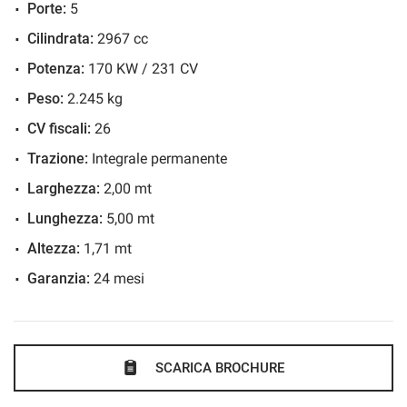
Porte:
5
Immobilizzatore elettronico
Cilindrata:
2967 cc
Sensore di luce
Potenza:
170 KW / 231 CV
Sensore di pioggia
Sensori di parcheggio posteriori
Peso:
2.245 kg
Servosterzo
CV fiscali:
26
Navigatore satellitare
Trazione:
Integrale permanente
Specchietti laterali elettrici
Larghezza:
2,00 mt
Telecamera per parcheggio assistito
Lunghezza:
5,00 mt
Altezza:
1,71 mt
Garanzia:
24 mesi
SCARICA BROCHURE