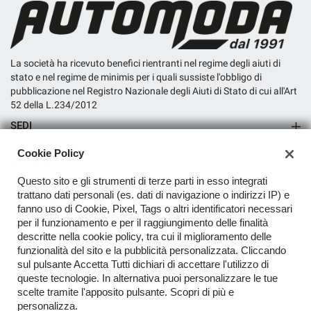
La società ha ricevuto benefici rientranti nel regime degli aiuti di
stato e nel regime de minimis per i quali sussiste l'obbligo di
pubblicazione nel Registro Nazionale degli Aiuti di Stato di cui all'Art
52 della L.234/2012
SEDI
Sede di San Miniato
Cookie Policy
AZIENDA
Questo sito e gli strumenti di terze parti in esso integrati
Contatti
trattano dati personali (es. dati di navigazione o indirizzi IP) e
fanno uso di Cookie, Pixel, Tags o altri identificatori necessari
per il funzionamento e per il raggiungimento delle finalità
descritte nella cookie policy, tra cui il miglioramento delle
funzionalità del sito e la pubblicità personalizzata. Cliccando
sul pulsante Accetta Tutti dichiari di accettare l'utilizzo di
TORNA IN CIMA
queste tecnologie. In alternativa puoi personalizzare le tue
scelte tramite l'apposito pulsante. Scopri di più e
Copyright © 2026 Automoda SRL - P.IVA 04342900489 -
Leggi
personalizza.
l'informativa sulla privacy
-
Cookie Policy