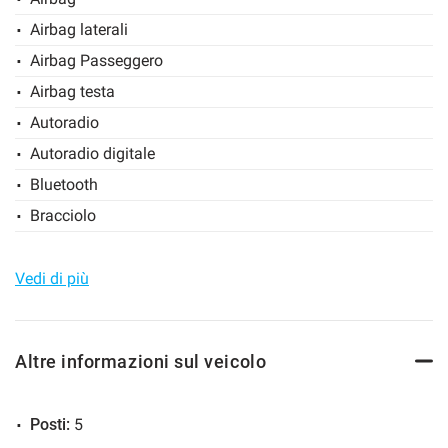
Airbag laterali
Salva
le
Airbag Passeggero
impostazioni
Airbag testa
Autoradio
Autoradio digitale
Bluetooth
Bracciolo
Chiusura centralizzata
Climatizzatore
Vedi di più
Controllo trazione
Cruise Control
Altre informazioni sul veicolo
ESP
Fari LED
Posti:
5
Frenata d'emergenza assistita