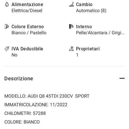
Alimentazione
Cambio
questi
Elettrica/Diesel
Automatico (8)
strumenti
di
tracciamento
Colore Esterno
Interno
si
Bianco / Pastello
Pelle/Alcantara / Grigio scuro
rimanda
alla
cookie
IVA Deducibile
Proprietari
policy.
No
1
Puoi
rivedere
e
modificare
Descrizione
le
tue
scelte
MODELLO: AUDI Q8 45TDI 230CV SPORT
in
qualsiasi
IMMATRICOLAZIONE: 11/2022
momento.
CHILOMETRI: 57288
COLORE: BIANCO
a