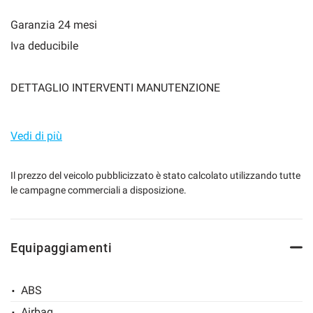
Garanzia 24 mesi
Iva deducibile
mpre
Cookie necessari
ilitato
DETTAGLIO INTERVENTI MANUTENZIONE
Cookie delle preferenze
21/01/2025 Olio Motore, Freni Anteriori, Filtro Olio, Filtro
Clima 34.000 04/01/2024 Olio Motore, Filtro Olio 8.865
Vedi di più
Cookie per il miglioramento dell'esperienza utente
13/12/2022 Sostituzione Pneumatici 10
Il prezzo del veicolo pubblicizzato è stato calcolato utilizzando tutte
Cookie analitici
le campagne commerciali a disposizione.
Cookie di marketing
Equipaggiamenti
Leggi
la
ABS
cookie
policy
Airbag